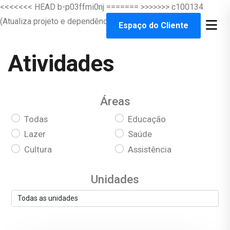
<<<<<<< HEAD b-p03ffmi0nj
=======
>>>>>>> c100134
(Atualiza projeto e dependências)
Espaço do Cliente
Atividades
Áreas
Todas
Educação
Lazer
Saúde
Cultura
Assistência
Unidades